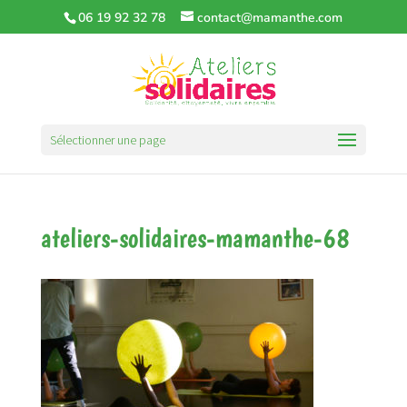
06 19 92 32 78
contact@mamanthe.com
Sélectionner une page
ateliers-solidaires-mamanthe-68