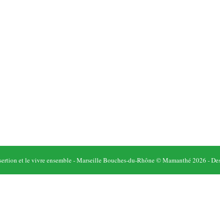
l'insertion et le vivre ensemble - Marseille Bouches-du-Rhône © Mamanthé 2026 - D