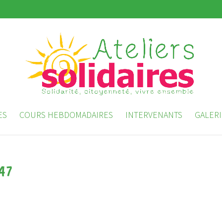
ES
COURS HEBDOMADAIRES
INTERVENANTS
GALERI
-47