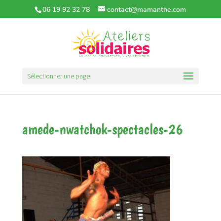
06 19 92 32 78
contact@mamanthe.com
Sélectionner une page
amede-nwatchok-spectacles-26